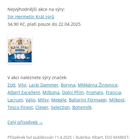
Nejvýhodnější akce na sýry:
Sýr Hermelín Král sýrů
34,90 Kč, platí pouze do 22.04.2025
V akci naleznete sýry značek:
Zott
,
Vilvi
,
Lacki Dammer
,
Boryna
,
Mlékárna Žirovnice
,
Albert Excellent
,
Milbona
,
Dolní Přím
,
Fromani
,
Francia
,
Lacrum
,
Valio
,
Milsy
,
Meggle
,
Ballarini Formaggi
,
Milkpol
,
Tesco Finest
,
Clever
,
Selection
,
Bohemilk
.
Celý příspěvek
→
Příspěvek byl publikován
11.4.2025
| Rubrika:
Albert
,
ESO MARKET
,