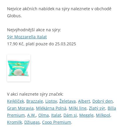
Nejvíce akčních nabídek na sýry naleznete v obchodě
Globus.
Nejvýhodnější akce na sýry:
Sýr Mozzarella Italat
17,90 Kč, platí pouze do 25.03.2025
V akci naleznete sýry značek:
Kejklíček
,
Brazzale
,
Liptov
,
Želetava
,
Albert
,
Dobrý den
,
Gran Moravia
,
Mlékárna Polná
,
Milki line
,
Zlatý sýr
,
Billa
Premium
,
A.W.
,
Olma
,
Italat
,
Dám si
,
Meggle
,
Milkpol
,
Kromilk
,
Džiugas
,
Coop Premium
.