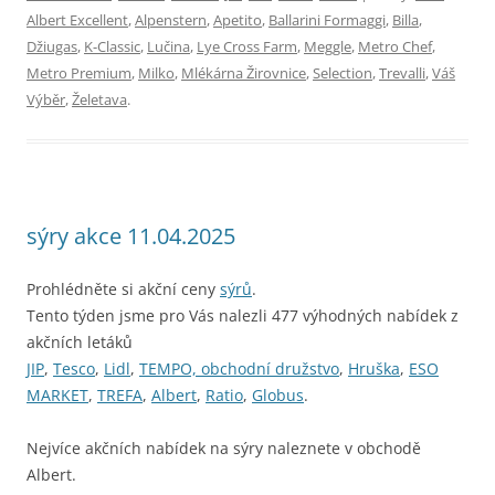
Albert Excellent
,
Alpenstern
,
Apetito
,
Ballarini Formaggi
,
Billa
,
Džiugas
,
K-Classic
,
Lučina
,
Lye Cross Farm
,
Meggle
,
Metro Chef
,
Metro Premium
,
Milko
,
Mlékárna Žirovnice
,
Selection
,
Trevalli
,
Váš
Výběr
,
Želetava
.
sýry akce 11.04.2025
Prohlédněte si akční ceny
sýrů
.
Tento týden jsme pro Vás nalezli 477 výhodných nabídek z
akčních letáků
JIP
,
Tesco
,
Lidl
,
TEMPO, obchodní družstvo
,
Hruška
,
ESO
MARKET
,
TREFA
,
Albert
,
Ratio
,
Globus
.
Nejvíce akčních nabídek na sýry naleznete v obchodě
Albert.