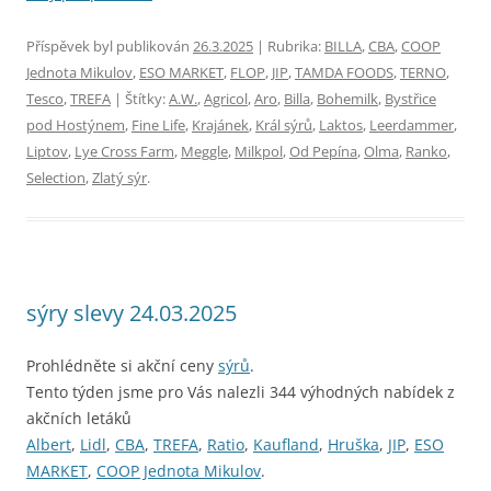
Příspěvek byl publikován
26.3.2025
| Rubrika:
BILLA
,
CBA
,
COOP
Jednota Mikulov
,
ESO MARKET
,
FLOP
,
JIP
,
TAMDA FOODS
,
TERNO
,
Tesco
,
TREFA
| Štítky:
A.W.
,
Agricol
,
Aro
,
Billa
,
Bohemilk
,
Bystřice
pod Hostýnem
,
Fine Life
,
Krajánek
,
Král sýrů
,
Laktos
,
Leerdammer
,
Liptov
,
Lye Cross Farm
,
Meggle
,
Milkpol
,
Od Pepína
,
Olma
,
Ranko
,
Selection
,
Zlatý sýr
.
sýry slevy 24.03.2025
Prohlédněte si akční ceny
sýrů
.
Tento týden jsme pro Vás nalezli 344 výhodných nabídek z
akčních letáků
Albert
,
Lidl
,
CBA
,
TREFA
,
Ratio
,
Kaufland
,
Hruška
,
JIP
,
ESO
MARKET
,
COOP Jednota Mikulov
.