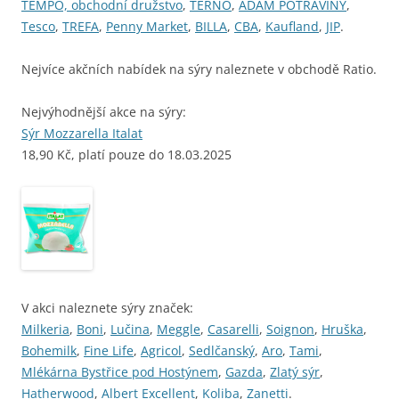
TEMPO, obchodní družstvo
,
TERNO
,
ADAM POTRAVINY
,
Tesco
,
TREFA
,
Penny Market
,
BILLA
,
CBA
,
Kaufland
,
JIP
.
Nejvíce akčních nabídek na sýry naleznete v obchodě Ratio.
Nejvýhodnější akce na sýry:
Sýr Mozzarella Italat
18,90 Kč, platí pouze do 18.03.2025
V akci naleznete sýry značek:
Milkeria
,
Boni
,
Lučina
,
Meggle
,
Casarelli
,
Soignon
,
Hruška
,
Bohemilk
,
Fine Life
,
Agricol
,
Sedlčanský
,
Aro
,
Tami
,
Mlékárna Bystřice pod Hostýnem
,
Gazda
,
Zlatý sýr
,
Hatherwood
,
Albert Excellent
,
Koliba
,
Zanetti
.