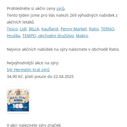
Prohlédněte si akční ceny
sýrů
.
Tento týden jsme pro Vás nalezli 269 výhodných nabídek z
akčních letáků
Tesco
,
Lidl
,
BILLA
,
Kaufland
,
Penny Market
,
Ratio
,
TERNO
,
Hruška
,
TEMPO, obchodní družstvo
,
Makro
.
Nejvíce akčních nabídek na sýry naleznete v obchodě Ratio.
Nejvýhodnější akce na sýry:
Sýr Hermelín Král sýrů
34,90 Kč, platí pouze do 22.04.2025
V akci naleznete sýry značek: