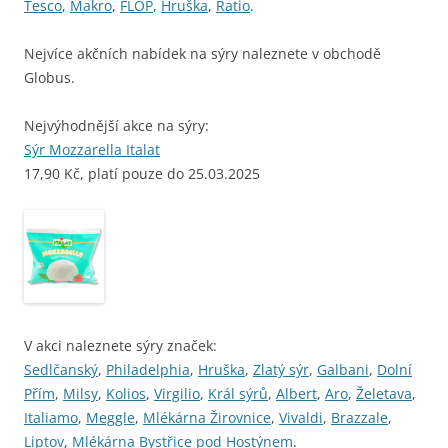
Tesco
,
Makro
,
FLOP
,
Hruška
,
Ratio
.
Nejvíce akčních nabídek na sýry naleznete v obchodě
Globus.
Nejvýhodnější akce na sýry:
Sýr Mozzarella Italat
17,90 Kč, platí pouze do 25.03.2025
V akci naleznete sýry značek:
Sedlčanský
,
Philadelphia
,
Hruška
,
Zlatý sýr
,
Galbani
,
Dolní
Přím
,
Milsy
,
Kolios
,
Virgilio
,
Král sýrů
,
Albert
,
Aro
,
Želetava
,
Italiamo
,
Meggle
,
Mlékárna Žirovnice
,
Vivaldi
,
Brazzale
,
Liptov
,
Mlékárna Bystřice pod Hostýnem
.