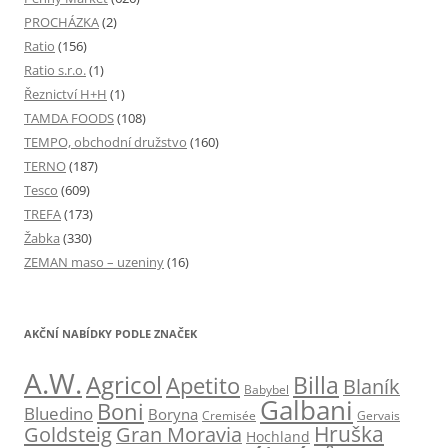
PROCHÁZKA
(2)
Ratio
(156)
Ratio s.r.o.
(1)
Řeznictví H+H
(1)
TAMDA FOODS
(108)
TEMPO, obchodní družstvo
(160)
TERNO
(187)
Tesco
(609)
TREFA
(173)
Žabka
(330)
ZEMAN maso – uzeniny
(16)
AKČNÍ NABÍDKY PODLE ZNAČEK
A.W.
Agricol
Billa
Apetito
Blaník
Babybel
Galbani
Boni
Bluedino
Boryna
Cremisée
Gervais
Hruška
Goldsteig
Gran Moravia
Hochland