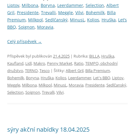
Liptov
,
Milbona
,
Boryna
,
Leerdammer
,
Selection
,
Albert
Gril
,
Presidente
,
Trevalli
,
Meggle
,
Vilvi
,
Bohemilk
,
Billa
Premium
,
Milkpol
,
Sedlčanský
,
MinusL
,
Kolios
,
Hruška
,
Let’s
BBQ
,
Soignon
,
Moravia
.
Celý příspěvek
→
Příspěvek byl publikován
21.4.2025
| Rubrika:
BILLA
,
Hruška
,
Kaufland
,
Lidl
,
Makro
,
Penny Market
,
Ratio
,
TEMPO, obchodní
družstvo
,
TERNO
,
Tesco
| Štítky:
Albert Gril
,
Billa Premium
,
Bohemilk
,
Boryna
,
Hruška
,
Kolios
,
Leerdammer
,
Let's BBQ
,
Liptov
,
Meggle
,
Milbona
,
Milkpol
,
MinusL
,
Moravia
,
Presidente
,
Sedlčanský
,
Selection
,
Soignon
,
Trevalli
,
Vilvi
.
sýry akční nabídky 18.04.2025