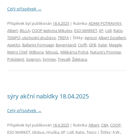
Celý příspěvek
→
Příspěvek byl publikován
18.4.2025
| Rubrika:
ADAM POTRAVINY
,
Albert
,
BILLA
,
COOP Jednota Mikulov
,
ESO MARKET
,
JIP
,
Lidl
,
Ratio
,
TEMPO, obchodní družstvo
,
TREFA
| Štítky:
Agricol
,
Albert Excellent
,
Apetito
,
Ballarini Formaggi
,
Bayernland
,
Cioffi
,
GFB
,
Italat
,
Meggle
,
Metro Chef
,
Milbona
,
MinusL
,
Mlékárna Polná
,
Nature's Promise
,
Président
,
Soignon
,
Syrmex
,
Trevalli
,
Želetava
.
sýry akční nabídky 18.04.2025
Celý příspěvek
→
Příspěvek byl publikován
18.4.2025
| Rubrika:
Albert
,
CBA
,
COOP
,
ESO MARKET
,
Globus
,
Hruška
,
JIP
,
Lidl
,
Ratio
,
Tesco
| Štítky:
A.W.
,