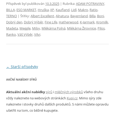
Příspěvek byl publikován
10.3.2025
| Rubrika:
ADAM POTRAVINY
,
BILLA
,
ESO MARKET
,
Hruška
,
JIP
,
Kaufland
,
Lidl
,
Makro
,
Ratio
,
TERNO
| Štítky:
Albert Excellent
,
Alnatura
,
Bayernland
,
Billa
,
Boni
,
Dobrý den
,
Dobrý Výběr
,
Fine Life
,
Hatherwood
,
K-Jarmark
,
Kromilk
,
Madeta
,
Meggle
,
Milsy
,
Mlékárna Polná
,
Mlékárna Žirovnice
,
Pilos
,
Ranko
,
Váš Výběr
,
Vilvi
.
Navigace
←
Starší příspěvky
pro
AKČNÍ NABÍDKY SÝRŮ
příspěvky
Aktuální akční nabídky
sýrů
i
mléčných výrobků
všeho druhu
vždy naleznete na webových stránkách
Kupi.cz
. Mimo sýry zde
naleznete i stovky druhů dalších produktů. S námi můžete opravdu
ušetřit na tom, co běžně kupujete.