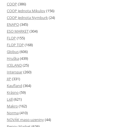
COOP
(386)
COOP Jednota Mikulov
(156)
COOP Jednota Nymburk
(24)
ENAPO
(345)
ESO MARKET
(304)
FLOP
(155)
FLOP TOP
(168)
Globus
(606)
Hruška
(439)
ICELAND
(25)
Interspar
(260)
JIP
(331)
Kaufland
(364)
Krásno
(59)
Lidl
(621)
Makro
(162)
Norma
(410)
NOVÁK maso-uzeniny
(44)
Penny Market
(626)