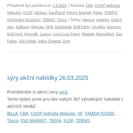
Příspěvek byl publikován
7.4.2025
| Rubrika:
CBA
,
COOP Jednota
Mikulov
,
FLOP
,
Globus
,
Kaufland
,
Penny Market
,
Ratio
,
TEMPO,
obchodní družstvo
,
TERNO
,
Tesco
| Štítky:
Agricol
,
Apetito
,
Dobrý
den
,
Galbani
,
Gervais
,
GFB
,
Goldsteig
,
Grill Party
,
Hruška
,
Kapucín
,
Král sýrů
,
Kromilk
,
Liptov
,
Lye Cross Farm
,
Meggle
,
Requefort
,
San
Fabio
,
Váš Výběr
,
Vepo Cheese
,
Zott
.
sýry akční nabídky 26.03.2025
Prohlédněte si akční ceny
sýrů
.
Tento týden jsme pro Vás nalezli 387 výhodných nabídek z
akčních letáků
BILLA
,
CBA
,
COOP Jednota Mikulov
,
JIP
,
TAMDA FOODS
,
Tesco
,
ESO MARKET
,
TREFA
,
FLOP
,
TERNO
.