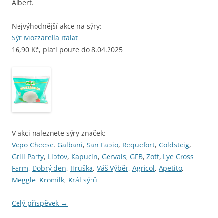
Albert.
Nejvýhodnější akce na sýry:
Sýr Mozzarella Italat
16,90 Kč, platí pouze do 8.04.2025
V akci naleznete sýry značek:
Vepo Cheese
,
Galbani
,
San Fabio
,
Requefort
,
Goldsteig
,
Grill Party
,
Liptov
,
Kapucín
,
Gervais
,
GFB
,
Zott
,
Lye Cross
Farm
,
Dobrý den
,
Hruška
,
Váš Výběr
,
Agricol
,
Apetito
,
Meggle
,
Kromilk
,
Král sýrů
.
Celý příspěvek
→