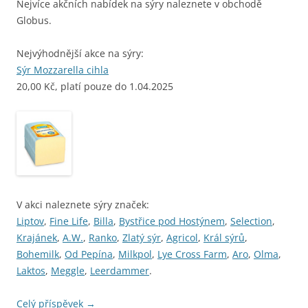
Nejvíce akčních nabídek na sýry naleznete v obchodě
Globus.
Nejvýhodnější akce na sýry:
Sýr Mozzarella cihla
20,00 Kč, platí pouze do 1.04.2025
V akci naleznete sýry značek:
Liptov
,
Fine Life
,
Billa
,
Bystřice pod Hostýnem
,
Selection
,
Krajánek
,
A.W.
,
Ranko
,
Zlatý sýr
,
Agricol
,
Král sýrů
,
Bohemilk
,
Od Pepína
,
Milkpol
,
Lye Cross Farm
,
Aro
,
Olma
,
Laktos
,
Meggle
,
Leerdammer
.
Celý příspěvek
→