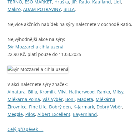
TERNO
,
ESO MARKET
,
Hruška
,
JIP
,
Ratio
,
Kaufland
,
Lidl
,
Makro
,
ADAM POTRAVINY
,
BILLA
.
Nejvíce akčních nabídek na sýry naleznete v obchodě Ratio.
Nejvýhodnější akce na sýry:
Sýr Mozzarella cihla uzená
22,90 Kč, platí pouze do 11.03.2025
V akci naleznete sýry značek:
Alnatura
,
Billa
,
Kromilk
,
Vilvi
,
Hatherwood
,
Ranko
,
Milsy
,
Mlékárna Polná
,
Váš Výběr
,
Boni
,
Madeta
,
Mlékárna
Žirovnice
,
Fine Life
,
Dobrý den
,
K-Jarmark
,
Dobrý Výběr
,
Meggle
,
Pilos
,
Albert Excellent
,
Bayernland
.
Celý příspěvek
→