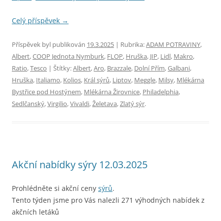
Celý příspěvek
→
Příspěvek byl publikován
19.3.2025
| Rubrika:
ADAM POTRAVINY
,
Albert
,
COOP Jednota Nymburk
,
FLOP
,
Hruška
,
JIP
,
Lidl
,
Makro
,
Ratio
,
Tesco
| Štítky:
Albert
,
Aro
,
Brazzale
,
Dolní Přím
,
Galbani
,
Hruška
,
Italiamo
,
Kolios
,
Král sýrů
,
Liptov
,
Meggle
,
Milsy
,
Mlékárna
Bystřice pod Hostýnem
,
Mlékárna Žirovnice
,
Philadelphia
,
Sedlčanský
,
Virgilio
,
Vivaldi
,
Želetava
,
Zlatý sýr
.
Akční nabídky sýry 12.03.2025
Prohlédněte si akční ceny
sýrů
.
Tento týden jsme pro Vás nalezli 271 výhodných nabídek z
akčních letáků