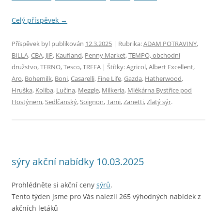
Celý příspěvek
→
Příspěvek byl publikován
12.3.2025
| Rubrika:
ADAM POTRAVINY
,
BILLA
,
CBA
,
JIP
,
Kaufland
,
Penny Market
,
TEMPO, obchodní
družstvo
,
TERNO
,
Tesco
,
TREFA
| Štítky:
Agricol
,
Albert Excellent
,
Aro
,
Bohemilk
,
Boni
,
Casarelli
,
Fine Life
,
Gazda
,
Hatherwood
,
Hruška
,
Koliba
,
Lučina
,
Meggle
,
Milkeria
,
Mlékárna Bystřice pod
Hostýnem
,
Sedlčanský
,
Soignon
,
Tami
,
Zanetti
,
Zlatý sýr
.
sýry akční nabídky 10.03.2025
Prohlédněte si akční ceny
sýrů
.
Tento týden jsme pro Vás nalezli 265 výhodných nabídek z
akčních letáků