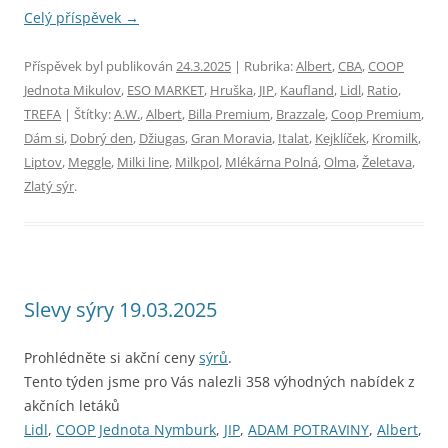
Celý příspěvek
→
Příspěvek byl publikován
24.3.2025
| Rubrika:
Albert
,
CBA
,
COOP
Jednota Mikulov
,
ESO MARKET
,
Hruška
,
JIP
,
Kaufland
,
Lidl
,
Ratio
,
TREFA
| Štítky:
A.W.
,
Albert
,
Billa Premium
,
Brazzale
,
Coop Premium
,
Dám si
,
Dobrý den
,
Džiugas
,
Gran Moravia
,
Italat
,
Kejklíček
,
Kromilk
,
Liptov
,
Meggle
,
Milki line
,
Milkpol
,
Mlékárna Polná
,
Olma
,
Želetava
,
Zlatý sýr
.
Slevy sýry 19.03.2025
Prohlédněte si akční ceny
sýrů
.
Tento týden jsme pro Vás nalezli 358 výhodných nabídek z
akčních letáků
Lidl
,
COOP Jednota Nymburk
,
JIP
,
ADAM POTRAVINY
,
Albert
,