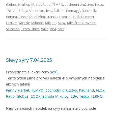
Globus
,
Hruška
,
JIP
,
Lidl
,
Ratio
,
TEMPO, obchodní družstvo
,
Tesco
,
TREFA
| Štítky:
Albert Excellent
,
Ballarini Formaggi
,
Bohemilk
,
Boryna
,
Clever
,
Dolní Přím
,
Francia
,
Fromani
,
Lacki Dammer
,
Lacrum
,
Meggle
,
Milbona
,
Milkpol
,
Milsy
,
Mlékárna Žirovnice
,
Selection
,
Tesco Finest
,
Valio
,
Vilvi
,
Zott
.
Slevy sýry 7.04.2025
Prohlédněte si akční ceny
sýrů
.
Tento týden jsme pro Vás nalezli 415 výhodných nabídek z
akčních letáků
Penny Market
,
TEMPO, obchodní družstvo
,
Kaufland
,
FLOP
,
Ratio
,
Globus
,
COOP Jednota Mikulov
,
CBA
,
Tesco
,
TERNO
.
Nejvíce akčních nabídek na sýry naleznete v obchodě