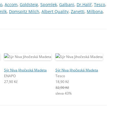
no
,
Accom
,
Goldsteig
,
Spomlek
,
Galbani
,
Dr.Halíř
,
Tesco
,
milk
,
Domspitz Milch
,
Albert Quality
,
Zanetti
,
Milbona
,
Sýr Niva Jihočeská Madeta
Sýr Niva Jihočeská Madeta
ENAPO
Tesco
27,90 Kč
18,90 Kč
32,90 Kč
sleva 43%