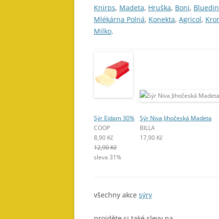
Knirps
,
Madeta
,
Hruška
,
Boni
,
Bluedi
Mlékárna Polná
,
Konekta
,
Agricol
,
Kro
Milko
.
Sýr Eidam 30%
Sýr Niva Jihočeská Madeta
COOP
BILLA
8,90 Kč
17,90 Kč
12,90 Kč
sleva 31%
všechny akce
sýry
projděte si také slevy na