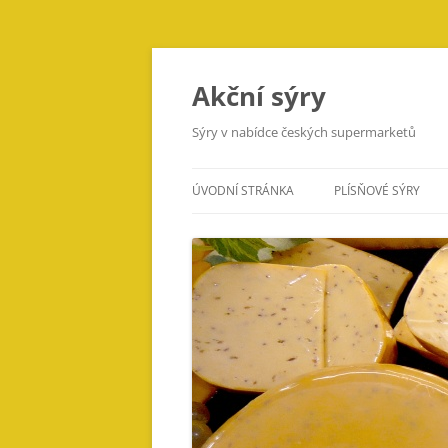
Přejít
k
obsahu
Akční sýry
webu
Sýry v nabídce českých supermarketů
ÚVODNÍ STRÁNKA
PLÍSŇOVÉ SÝRY