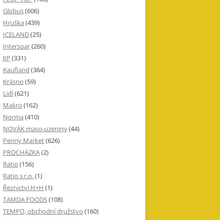
Globus
(606)
Hruška
(439)
ICELAND
(25)
Interspar
(260)
JIP
(331)
Kaufland
(364)
Krásno
(59)
Lidl
(621)
Makro
(162)
Norma
(410)
NOVÁK maso-uzeniny
(44)
Penny Market
(626)
PROCHÁZKA
(2)
Ratio
(156)
Ratio s.r.o.
(1)
Řeznictví H+H
(1)
TAMDA FOODS
(108)
TEMPO, obchodní družstvo
(160)