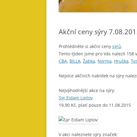
Akční ceny sýry 7.08.20
Prohlédněte si akční ceny
sýrů
.
Tento týden jsme pro Vás nalezli 158 
CBA
,
BILLA
,
Žabka
,
Norma
,
Hruška
,
Te
Nejvíce akčních nabídek na sýry nalez
Nejvýhodnější akce na sýry:
Sýr Eidam Liptov
19,90 Kč, platí pouze do 11.08.2015
V akci naleznete sýry značek: