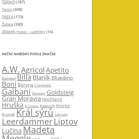
TERNO
(187)
Tesco
(609)
TREFA
(173)
Žabka
(330)
ZEMAN maso – uzeniny
(16)
AKČNÍ NABÍDKY PODLE ZNAČEK
A.W.
Agricol
Apetito
Billa
Blaník
Bluedino
Babybel
Boni
Boryna
Cremisée
Galbani
Goldsteig
Gervais
Gran Moravia
Hochland
Hruška
Knirps
Kapucín
K-Classic
Král sýrů
Kromilk
Lacrum
Leerdammer
Liptov
Madeta
Lučina
Meggle