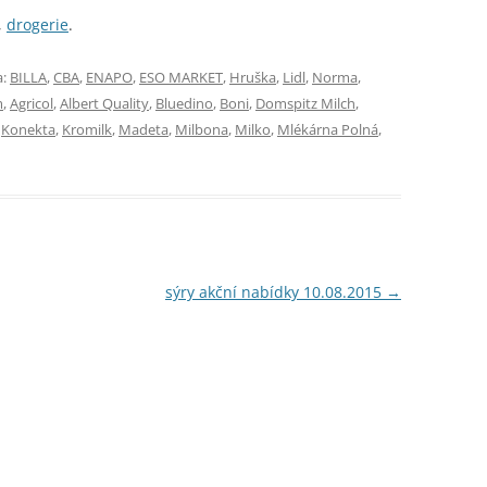
,
drogerie
.
a:
BILLA
,
CBA
,
ENAPO
,
ESO MARKET
,
Hruška
,
Lidl
,
Norma
,
m
,
Agricol
,
Albert Quality
,
Bluedino
,
Boni
,
Domspitz Milch
,
,
Konekta
,
Kromilk
,
Madeta
,
Milbona
,
Milko
,
Mlékárna Polná
,
sýry akční nabídky 10.08.2015
→