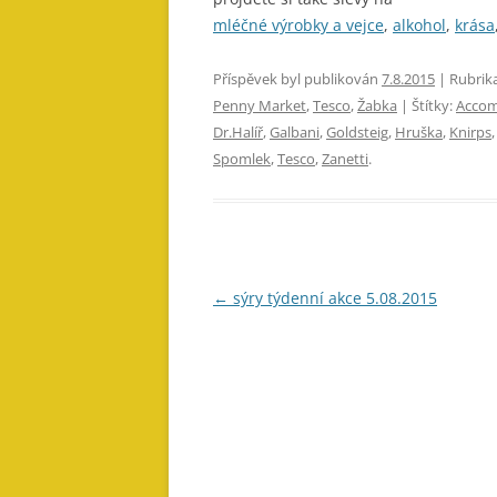
mléčné výrobky a vejce
,
alkohol
,
krása
Příspěvek byl publikován
7.8.2015
| Rubrik
Penny Market
,
Tesco
,
Žabka
| Štítky:
Acco
Dr.Halíř
,
Galbani
,
Goldsteig
,
Hruška
,
Knirps
Spomlek
,
Tesco
,
Zanetti
.
Navigace
←
sýry týdenní akce 5.08.2015
pro
příspěvky