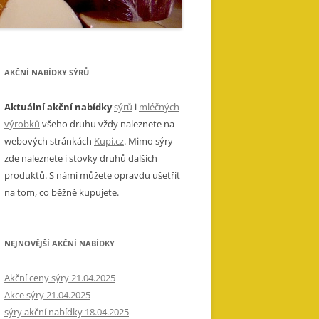
AKČNÍ NABÍDKY SÝRŮ
Aktuální akční nabídky
sýrů
i
mléčných
výrobků
všeho druhu vždy naleznete na
webových stránkách
Kupi.cz
. Mimo sýry
zde naleznete i stovky druhů dalších
produktů. S námi můžete opravdu ušetřit
na tom, co běžně kupujete.
NEJNOVĚJŠÍ AKČNÍ NABÍDKY
Akční ceny sýry 21.04.2025
Akce sýry 21.04.2025
sýry akční nabídky 18.04.2025