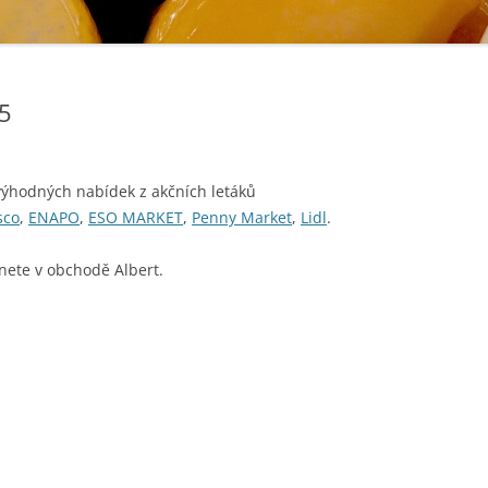
15
výhodných nabídek z akčních letáků
sco
,
ENAPO
,
ESO MARKET
,
Penny Market
,
Lidl
.
nete v obchodě Albert.