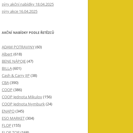
sýry akční nabídky 18.04.2025
sýry akce 16.04.2025
AKČNÍ NABÍDKY PODLE ŘETĚZCŮ
ADAM POTRAVINY
(60)
Albert
(618)
BENE NÁPOJE
(47)
BILLA
(601)
Cash & Carry JIP
(38)
CBA
(390)
COOP
(386)
COOP Jednota Mikulov
(156)
COOP Jednota Nymburk
(24)
ENAPO
(345)
ESO MARKET
(304)
FLOP
(155)
FLOP TOP
(168)